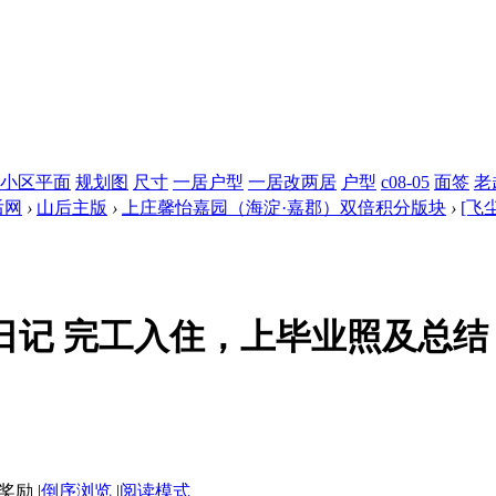
小区平面
规划图
尺寸
一居户型
一居改两居
户型
c08-05
面签
老
后网
›
山后主版
›
上庄馨怡嘉园（海淀·嘉郡）双倍积分版块
›
[飞
修日记 完工入住，上毕业照及总结
|
倒序浏览
|
阅读模式