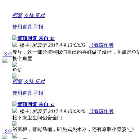
回复
支持
反对
使用道具
举报
来自 4#
楼主
|
发表于 2017-4-9 13:03:33
|
只看该作者
餐厅，这一部分按照我们自己的喜好做了设计，亮点是鱼
飞尘
换个角度
鱼缸
回复
支持
反对
使用道具
举报
来自 5#
楼主
|
发表于 2017-4-9 15:09:46
|
只看该作者
接下来卫生间
铝合金门
浴室柜，智能马桶，即热式热水器，还有原装小背篓^_^
飞尘