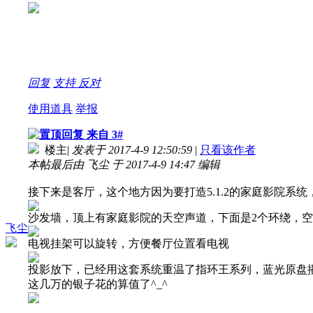
回复
支持
反对
使用道具
举报
来自 3#
楼主
|
发表于 2017-4-9 12:50:59
|
只看该作者
本帖最后由 飞尘 于 2017-4-9 14:47 编辑
接下来是客厅，这个地方因为要打造5.1.2的家庭影院系
沙发墙，顶上有家庭影院的天空声道，下面是2个环绕，
飞尘
电视挂架可以旋转，方便餐厅位置看电视
投影放下，已经用这套系统重温了指环王系列，蓝光原盘播放
这几万的银子花的算值了^_^