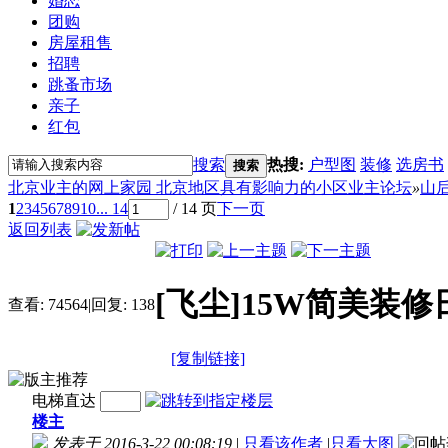
婚恋
团购
房屋租售
招聘
跳蚤市场
亲子
红包
搜索
热搜:
户型图
装修
选房书
搜索
北京业主的网上家园 北京地区具有影响力的小区业主论坛
»
山
1
2
3
4
5
6
7
8
9
10
... 14
/ 14 页
下一页
返回列表
[飞尘]15W简美装
查看:
74564
|
回复:
138
[复制链接]
电梯直达
楼主
发表于 2016-3-22 00:08:19
|
只看该作者
|
只看大图