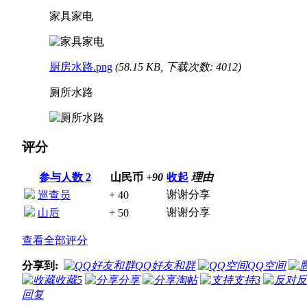
家具家电
厨房水路.png
(58.15 KB, 下载次数: 4012)
厕所水路
评分
参与人数
2
山民币
+90
收起
理由
谢谢分享
巡查员
+ 40
谢谢分享
山后
+ 50
查看全部评分
分享到:
QQ好友和群
QQ空间
收藏
5
分享
淘帖
支持
3
反
回复