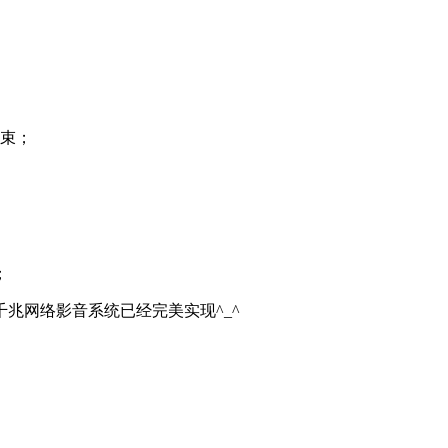
结束；
；
兆网络影音系统已经完美实现^_^