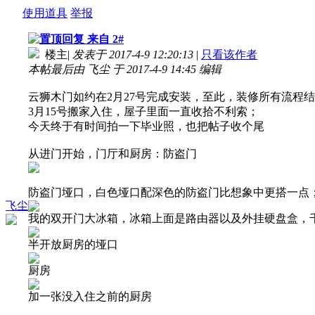
使用道具
举报
来自 2#
楼主
|
发表于 2017-4-9 12:20:13
|
只看该作者
本帖最后由 飞尘 于 2017-4-9 14:45 编辑
云狮木门如约在2月27号完成安装，至此，装修所有流程
3月15号搬家入住，屋子里面一直收拾不利索；
今天终于有时间拍一下毕业照，也把帖子收个尾
从进门开始，门厅和厨房：防盗门
防盗门垭口，白色垭口配深色的防盗门比想象中更搭一点
飞尘
我的双开门大冰箱，冰箱上面是路由器以及外挂硬盘盒，千
半开放厨房的垭口
厨房
加一张没入住之前的厨房