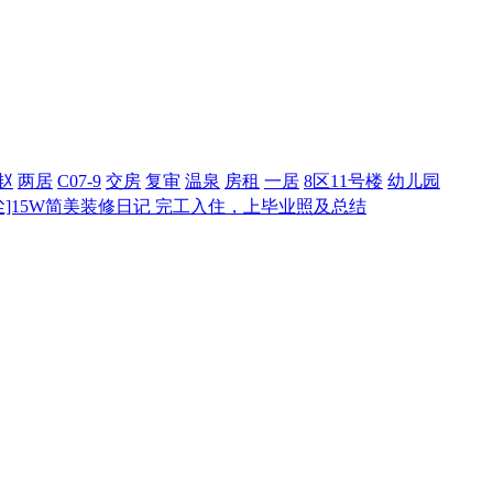
赵
两居
C07-9
交房
复审
温泉
房租
一居
8区11号楼
幼儿园
尘]15W简美装修日记 完工入住，上毕业照及总结