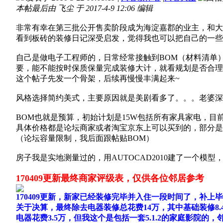
本帖最后由 飞尘 于 2017-4-9 12:06 编辑
非常有幸在第三批公开售卖阶段成为海淀嘉郡的业主，和大
看到板砖的装修日记深受启发，觉得我也可以把自己的一些
自己是做电子工程师的，日常经常接触到BOM（材料清单）
要，能不能按时保质保量完成装修大计，就看规划是否合理
这个帖子先发一个骨架，后续再慢慢丰满起来~
风格选择简约美式，主要原因就是美剧看多了。。。老婆深
BOM也就是预算，初始计划是15W包括所有家具家电，目前
具体价格都是论坛商家或者淘宝京东上可以买到的，部分是
（论坛容量限制，我后面跟帖贴BOM）
房子我是实地测量过的，用AUTOCAD2010建了一个
170409更新最终商家评级表，仅供各位邻居参考
170409更新，新家已经装修完毕并入住一段时间了，补
关于决算，最终除去电器装修总花费14万，其中基础装修8.4
电器花费3.5万，但我这个是包括一套5.1.2的家庭影院的